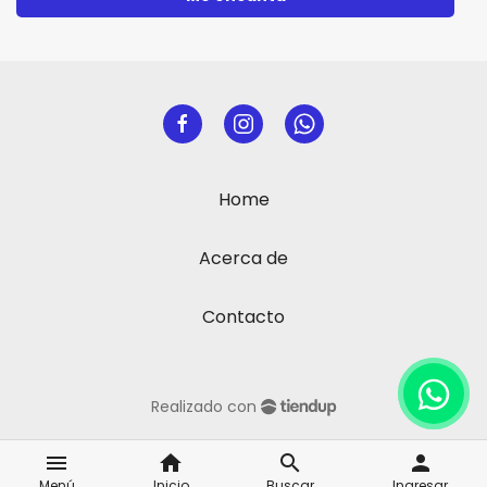
Home
Acerca de
Contacto
Realizado con
menu
home
search
person
Menú
Inicio
Buscar
Ingresar